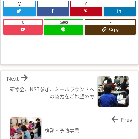
!
0
-
0
Send
-
Copy
Next
研修会、NST参加、ミールラウンドへ
の協力をご希望の方
Prev
検診・予防事業