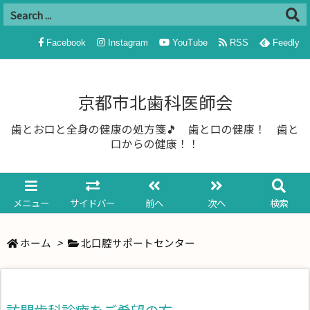
Facebook
Instagram
YouTube
RSS
Feedly
京都市北歯科医師会
歯とお口と全身の健康の処方箋🎵 歯と口の健康！ 歯と
口からの健康！！
メニュー
サイドバー
前へ
次へ
検索
ホーム
>
北口腔サポートセンター