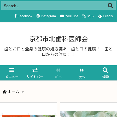
Facebook
Instagram
YouTube
RSS
Feedly
京都市北歯科医師会
歯とお口と全身の健康の処方箋🎵 歯と口の健康！ 歯と
口からの健康！！
メニュー
サイドバー
前へ
次へ
検索
ホーム
>