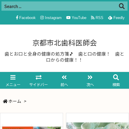
Facebook
Instagram
YouTube
RSS
Feedly
京都市北歯科医師会
歯とお口と全身の健康の処方箋🎵 歯と口の健康！ 歯と
口からの健康！！
メニュー
サイドバー
前へ
次へ
検索
ホーム
>